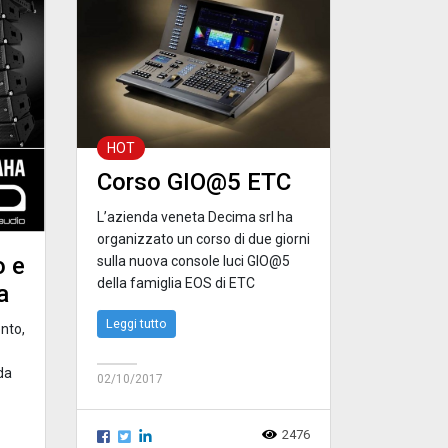
HOT
Corso GIO@5 ETC
L’azienda veneta Decima srl ha
organizzato un corso di due giorni
 e
sulla nuova console luci GIO@5
della famiglia EOS di ETC
a
Leggi tutto
nto,
da
02/10/2017
2476