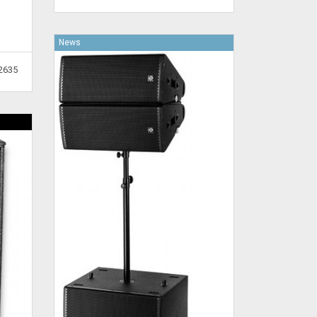
News
2635