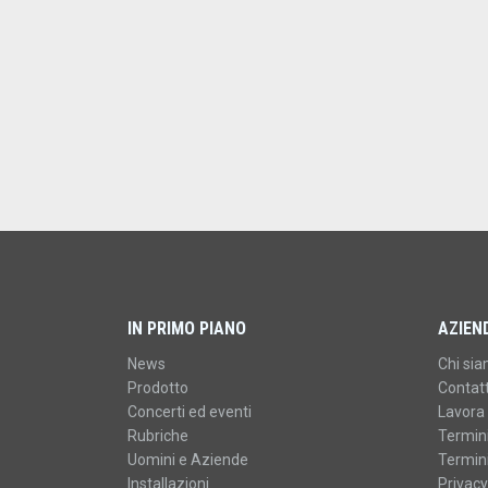
IN PRIMO PIANO
AZIEN
News
Chi si
Prodotto
Contatt
Concerti ed eventi
Lavora 
Rubriche
Termini
Uomini e Aziende
Termini
Installazioni
Privacy