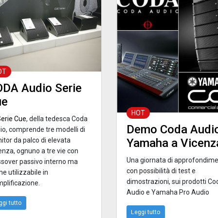
OT
DA Audio Serie
ue
HOT
erie Cue
, della tedesca Coda
Demo Coda Audio
io, comprende tre modelli di
Yamaha a Vicenz
itor da palco di elevata
enza, ognuno a tre vie con
Una giornata di approfondime
ssover passivo interno ma
con possibilità di test e
e utilizzabile in
dimostrazioni, sui prodotti Co
mplificazione.
Audio e Yamaha Pro Audio
ggi tutto
Leggi tutto