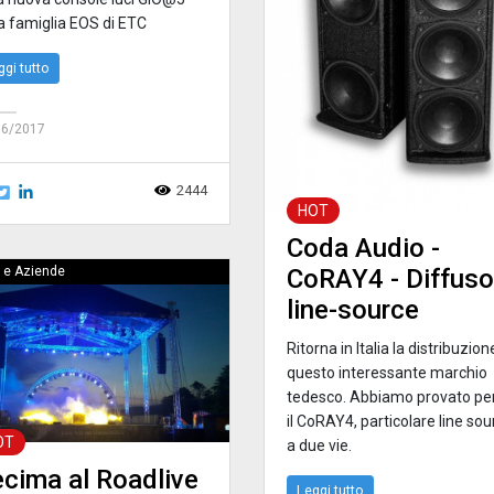
la famiglia EOS di ETC
ggi tutto
06/2017
2444
HOT
Coda Audio -
CoRAY4 - Diffuso
 e Aziende
line-source
Ritorna in Italia la distribuzion
questo interessante marchio
tedesco. Abbiamo provato per
il CoRAY4, particolare line sou
OT
a due vie.
cima al Roadlive
Leggi tutto