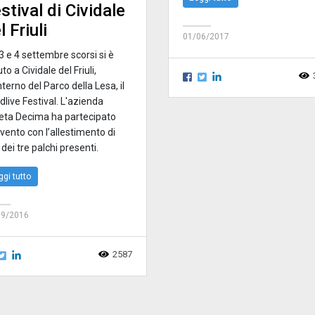
stival di Cividale
l Friuli
01/06/2017
, 3 e 4 settembre scorsi si è
to a Cividale del Friuli,
interno del Parco della Lesa, il
live Festival. L'azienda
eta Decima ha partecipato
evento con l’allestimento di
dei tre palchi presenti.
ggi tutto
09/2016
2587