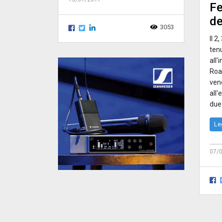
Fe
de
3053
Il 2
tenu
all'
Road
ven
all'
due 
Le
07/