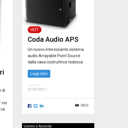
HOT
Coda Audio APS
Un nuovo interessante sistema
audio Arrayable Point Source
dalla casa costruttrice tedesca
ri
Leggi tutto
27/07/2017
e di
 voi
3872
rce
Uomini e Aziende