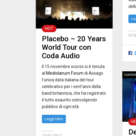
del
Le
HOT
07/
Placebo – 20 Years
World Tour con
Coda Audio
Il 15 novembre scorso si è tenuta
al
Mediolanum Forum
di Assago
Uomini
l'unica data italiana del tour
celebrativo per i vent’anni della
band britannica, che ha registrato
il tutto esaurito coinvolgendo
pubblico di ogni età.
Leggi tutto
H
De
13/01/2017