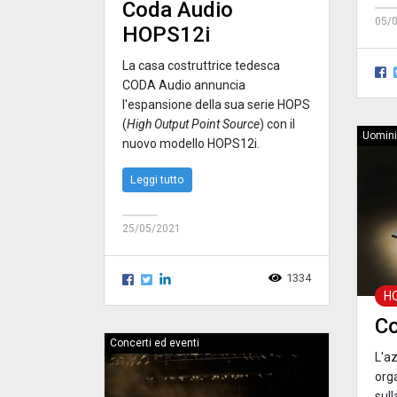
Coda Audio
05/
HOPS12i
La casa costruttrice tedesca
CODA Audio annuncia
l'espansione della sua serie HOPS
(
H
igh Output Point Source
) con il
Uomini
nuovo modello HOPS12i.
Leggi tutto
25/05/2021
1334
H
C
Concerti ed eventi
L'a
org
sul