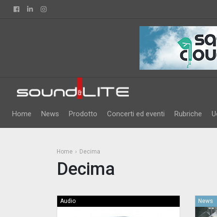
Facebook
Linkedin
Instagram
Home
News
Prodotto
Concerti ed eventi
Rubriche
U
Home
Decima
Decima
Audio
News