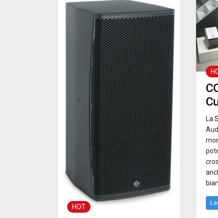
H
CO
C
La
S
Aud
mon
pot
cro
anch
bia
Le
HOT