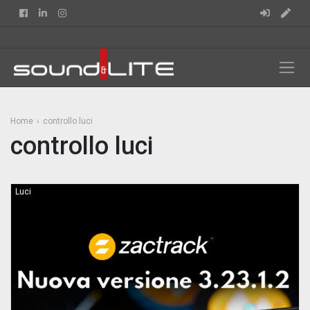
Facebook
Linkedin
Instagram
Home
controllo luci
controllo luci
Luci