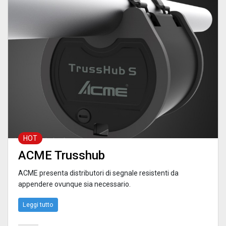
HOT
ACME Trusshub
ACME p
resenta
d
istributori di segnale resistenti da
appendere ovunque sia necessario.
Leggi tutto