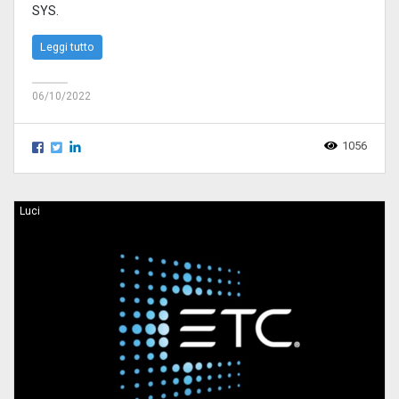
SYS.
Leggi tutto
06/10/2022
1056
Luci