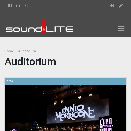
Facebook
Linkedin
Instagram
Home
Auditorium
Auditorium
News