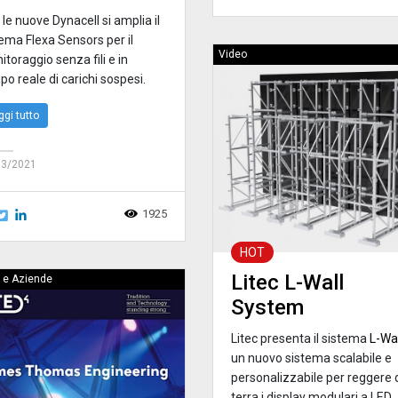
le nuove Dynacell si amplia il
ema Flexa Sensors per il
Video
toraggio senza fili e in
o reale di carichi sospesi.
ggi tutto
03/2021
1925
HOT
Litec L-Wall
 e Aziende
System
Litec presenta il sistema
L-Wal
un nuovo sistema scalabile e
personalizzabile per reggere 
terra i display modulari a LED.