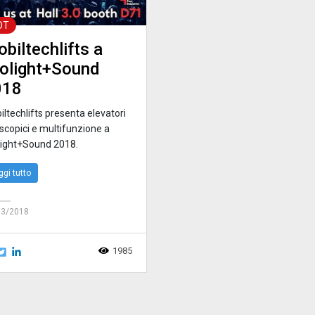
OT
biltechlifts a
olight+Sound
018
ltechlifts presenta elevatori
scopici e multifunzione a
light+Sound 2018.
ggi tutto
03/2018
1985