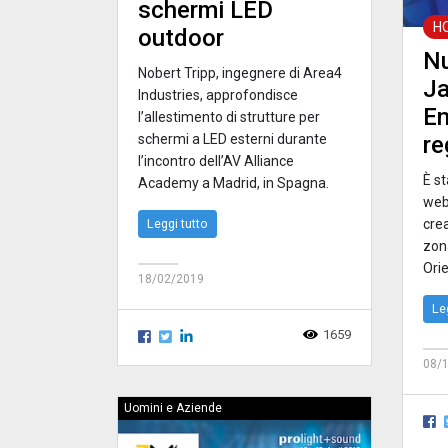
schermi LED
H
outdoor
Nu
Nobert Tripp, ingegnere di Area4
J
Industries, approfondisce
En
l’allestimento di strutture per
schermi a LED esterni durante
re
l’incontro dell’AV Alliance
È st
Academy a Madrid, in Spagna.
web
Leggi tutto
cre
zon
Ori
18/02/2019
Le
1659
08/
Uomini e Aziende