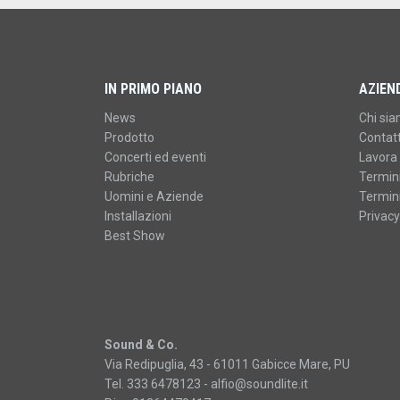
IN PRIMO PIANO
AZIEN
News
Chi si
Prodotto
Contatt
Concerti ed eventi
Lavora 
Rubriche
Termini
Uomini e Aziende
Termini
Installazioni
Privacy
Best Show
Sound & Co.
Via Redipuglia, 43 - 61011 Gabicce Mare, PU
Tel. 333 6478123 -
alfio@soundlite.it