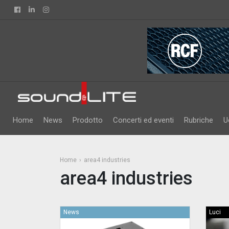
Facebook
Linkedin
Instagram
Home
News
Prodotto
Concerti ed eventi
Rubriche
U
Home
area4 industries
area4 industries
News
Luci