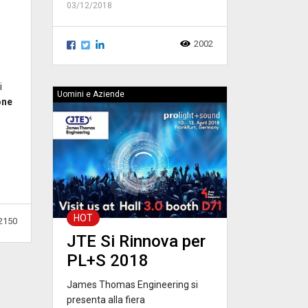
03/12/2018
2002
i
Uomini e Aziende
one
HOT
2150
JTE Si Rinnova per
PL+S 2018
James Thomas Engineering si
presenta alla fiera