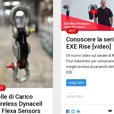
HOT
Conoscere la ser
EXE Rise [video]
Un nuovo video sul canale di 
Four Industries, per conoscer
meglio la linea di paranchi elet
EXE.
Leggi tutto
OT
lle di Carico
26/06/2019
reless Dynacell
 Flexa Sensors