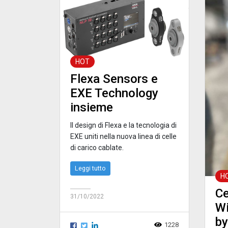
HOT
Flexa Sensors e
EXE Technology
insieme
Il design di Flexa e la tecnologia di
EXE uniti nella nuova linea di celle
di carico cablate.
Leggi tutto
H
Ce
31/10/2022
Wi
by
1228