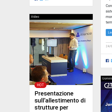
Con 
sist
moni
Video
temp
Le
24/
Uomini
HOT
Presentazione
sull’allestimento di
strutture per