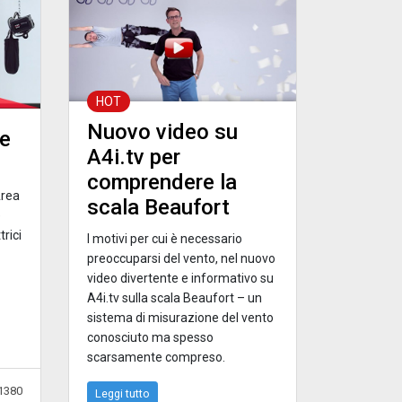
HOT
Nuovo video su
ie
A4i.tv per
comprendere la
Area
scala Beaufort
e
trici
I motivi per cui è necessario
preoccuparsi del vento, nel nuovo
video divertente e informativo su
A4i.tv sulla scala Beaufort – un
sistema di misurazione del vento
conosciuto ma spesso
scarsamente compreso.
1380
Leggi tutto