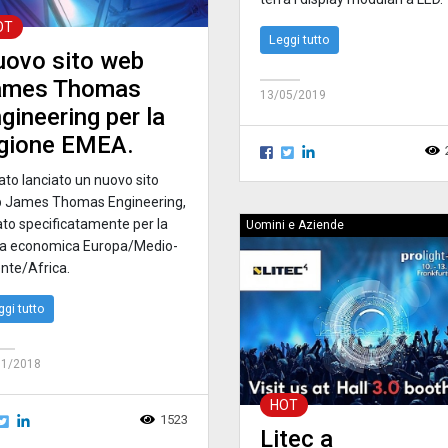
OT
Leggi tutto
ovo sito web
ames Thomas
13/05/2019
gineering per la
gione EMEA.
ato lanciato un nuovo sito
 James Thomas Engineering,
ato specificatamente per la
Uomini e Aziende
a economica Europa/Medio-
ente/Africa.
ggi tutto
11/2018
HOT
1523
Litec a