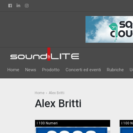
Facebook
Linkedin
Instagram
Home
News
Prodotto
Concerti ed eventi
Rubriche
U
Home
Alex Britti
Alex Britti
I 100 Numeri
I 100 