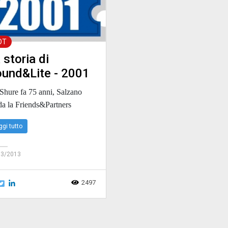
OT
 storia di
und&Lite - 2001
Shure fa 75 anni, Salzano
da la Friends&Partners
ggi tutto
03/2013
2497