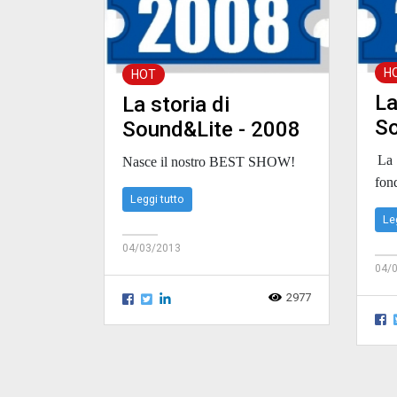
H
HOT
La
La storia di
So
Sound&Lite - 2008
La 
Nasce il nostro BEST SHOW!
fon
Leggi tutto
Le
04/03/2013
04/
2977