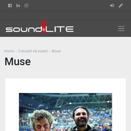
Facebook
Linkedin
Instagram
Home
Concerti ed eventi
Muse
Muse