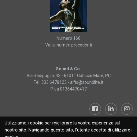
Numero 166
Vai ai numeri precedenti
Sound & Co.
Via Redipuglia, 43 - 61011 Gabicce Mare, PU
Tel. 333 6478123 -
alfio@soundlite.it
P.iva 01364470417
Utilizziamo i cookie per migliorare la vostra esperienza sul
Sound&Lite © 2019
nostro sito. Navigando questo sito, l'utente accetta di utilizzare i