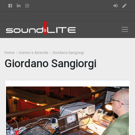
Facebook
Linkedin
Instagram
Home
Uomini e Aziende
Giordano Sangiorgi
Giordano Sangiorgi