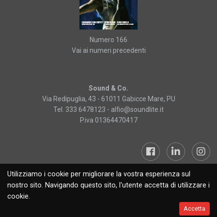
Numero 166
Vai ai numeri precedenti
Sound & Co.
Via Redipuglia, 43 - 61011 Gabicce Mare, PU
Tel. 333 6478123 -
alfio@soundlite.it
P.iva 01364470417
Utilizziamo i cookie per migliorare la vostra esperienza sul
Sound&Lite © 2019
nostro sito. Navigando questo sito, l'utente accetta di utilizzare i
cookie.
Accetta