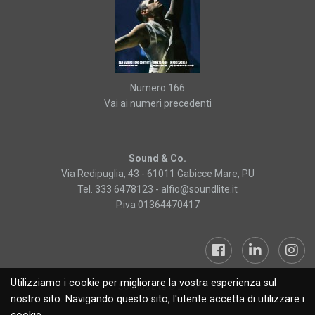
Numero 166
Vai ai numeri precedenti
Sound & Co.
Via Redipuglia, 43 - 61011 Gabicce Mare, PU
Tel. 333 6478123 -
alfio@soundlite.it
P.iva 01364470417
Utilizziamo i cookie per migliorare la vostra esperienza sul
Sound&Lite © 2019
nostro sito. Navigando questo sito, l'utente accetta di utilizzare i