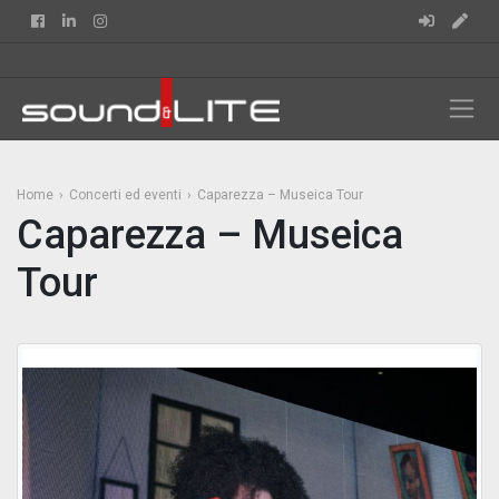
Facebook
Linkedin
Instagram
Home
Concerti ed eventi
Caparezza – Museica Tour
Caparezza – Museica
Tour