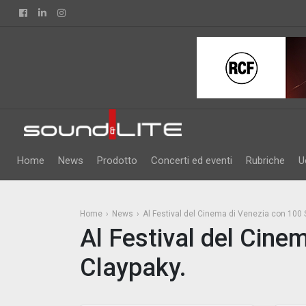
Facebook
Linkedin
Instagram
Home
News
Prodotto
Concerti ed eventi
Rubriche
U
Home
News
Al Festival del Cinema di Venezia con 100 
Al Festival del Cine
Claypaky.