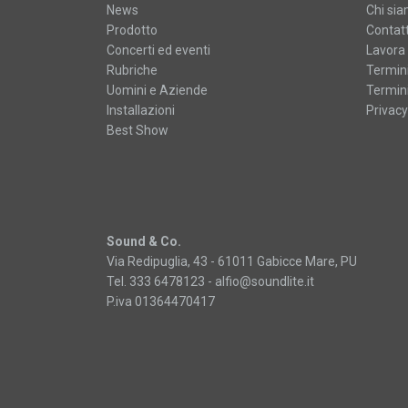
News
Chi si
Prodotto
Contatt
Concerti ed eventi
Lavora 
Rubriche
Termini
Uomini e Aziende
Termini
Installazioni
Privacy
Best Show
Sound & Co.
Via Redipuglia, 43 - 61011 Gabicce Mare, PU
Tel. 333 6478123 -
alfio@soundlite.it
P.iva 01364470417